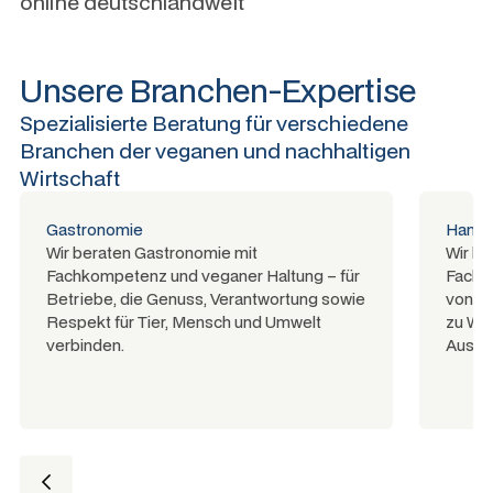
online deutschlandweit
Unsere Branchen-Expertise
Spezialisierte Beratung für verschiedene
Branchen der veganen und nachhaltigen
Wirtschaft
Gastronomie
Hande
Wir beraten Gastronomie mit
Wir b
Fachkompetenz und veganer Haltung – für
Fachk
Betriebe, die Genuss, Verantwortung sowie
von de
Respekt für Tier, Mensch und Umwelt
zu War
verbinden.
Ausla