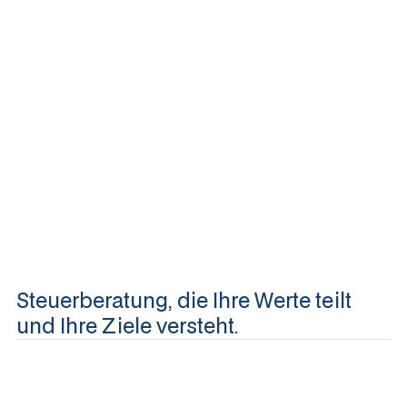
Mehr dazu
Uns
Mehr dazu
Steuerberatung, die Ihre Werte teilt
und Ihre Ziele versteht.